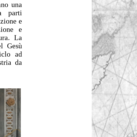
ano una
a parti
nzione e
zione e
ura. La
del Gesù
iclo ad
tria da