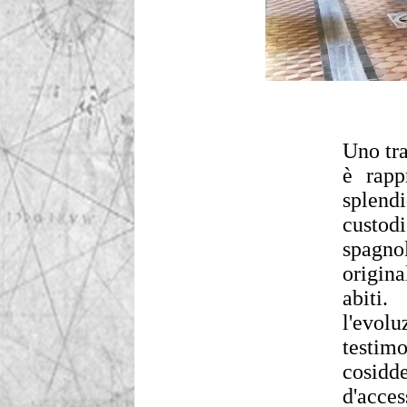
Uno tra
è rapp
splend
custodi
spagnol
origina
abiti.
l'evolu
testimo
cosidd
d'acce