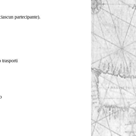
ciascun partecipante).
 trasporti
o