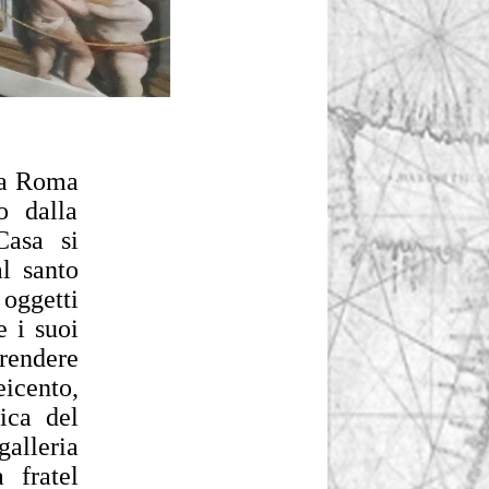
e a Roma
o dalla
Casa si
al santo
 oggetti
e i suoi
rendere
eicento,
nica del
alleria
 fratel