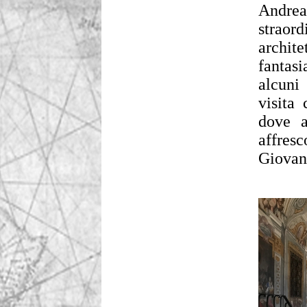
Andrea
straor
archite
fantas
alcuni
visita 
dove a
affres
Giovan 