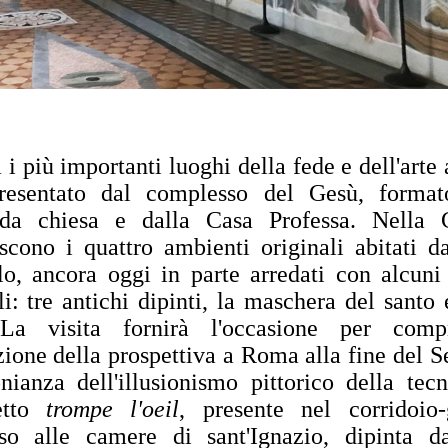
 i più importanti luoghi della fede e dell'art
resentato dal complesso del Gesù, format
ida chiesa e dalla Casa Professa. Nella 
scono i quattro ambienti originali abitati d
o, ancora oggi in parte arredati con alcuni
li: tre antichi dipinti, la maschera del santo 
 La visita fornirà l'occasione per comp
zione della prospettiva a Roma alla fine del S
nianza dell'illusionismo pittorico della tec
etto
trompe l'oeil
, presente nel corridoio-g
sso alle camere di sant'Ignazio, dipinta da