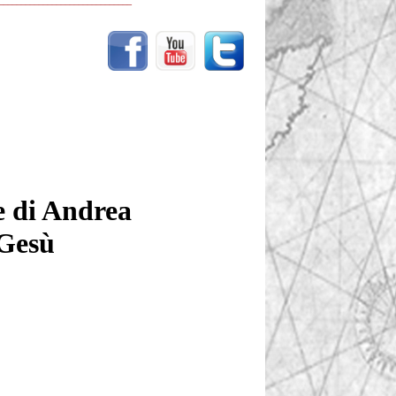
______________________________
e di Andrea
 Gesù