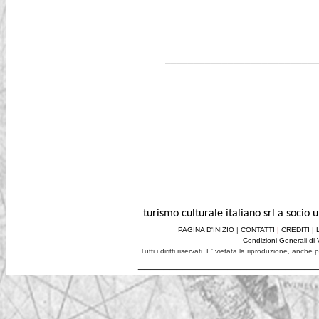
___________________________
visite guidate a Roma, guide turistiche a roma, guide turistiche ro
turismo culturale italiano tour operator e agenzia di viaggio
turismo culturale italiano srl a socio
PAGINA D'INIZIO
|
CONTATTI
|
CREDITI
|
Condizioni Generali di 
Tutti i diritti riservati. E' vietata la riproduzione, anch
____________________________