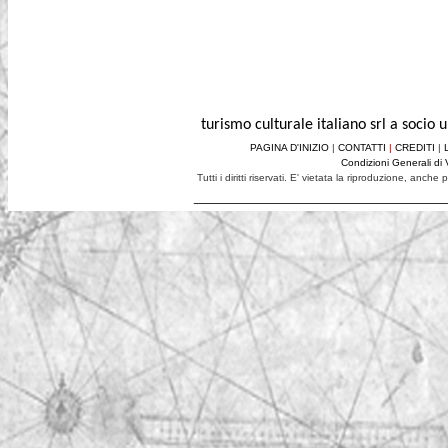
turismo culturale italiano srl a socio
PAGINA D'INIZIO
|
CONTATTI
|
CREDITI
|
Condizioni Generali di 
Tutti i diritti riservati. E' vietata la riproduzione, anch
____________________________