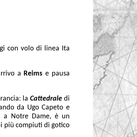
i con volo di linea Ita
arrivo a
Reims
e pausa
Francia: la
Cattedrale
di
iziando da Ugo Capeto e
ta a Notre Dame, è un
i più compiuti di gotico