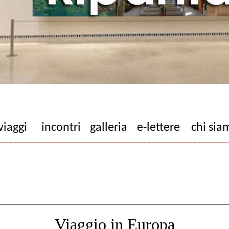
viaggi
incontri
galleria
e-lettere
chi sia
__________________________________________________________________________________________
________________________________________________________
Viaggio in Europa