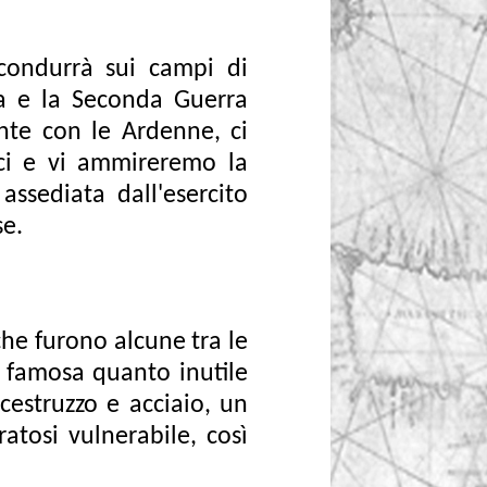
condurrà sui campi di
ma e la Seconda Guerra
ante con le Ardenne, ci
lici e vi ammireremo la
ssediata dall'esercito
se.
che furono alcune tra le
a famosa quanto inutile
cestruzzo e acciaio, un
ratosi vulnerabile, così