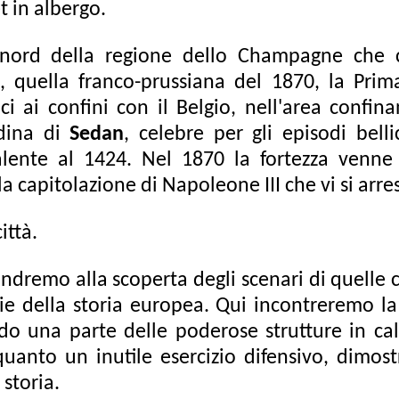
t in albergo.
 nord della regione dello Champagne che 
re, quella franco-prussiana del 1870, la Pri
i ai confini con il Belgio, nell'area confin
adina di
Sedan
, celebre per gli episodi bel
lente al 1424. Nel 1870 la fortezza venne a
 capitolazione di Napoleone III che vi si arre
ittà.
ndremo alla scoperta degli scenari di quelle 
ie della storia europea. Qui incontreremo l
ndo una parte delle poderose strutture in cal
quanto un inutile esercizio difensivo, dimost
storia.