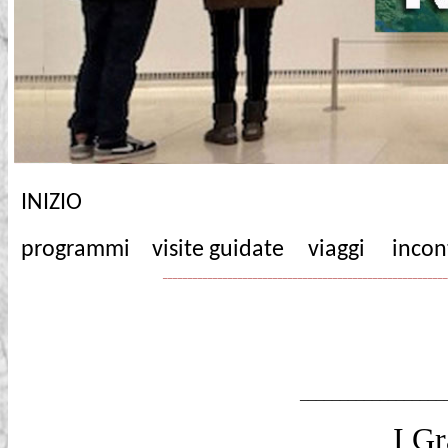
INIZIO
programmi
visite guidate
viaggi
incon
_________________________________________________________
__________________
I Gr